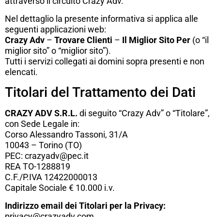
attraverso il circuito Crazy Adv.
Nel dettaglio la presente informativa si applica alle
seguenti applicazioni web:
Crazy Adv
–
Trovare Clienti
–
Il Miglior Sito Per
(o “il
miglior sito” o “miglior sito”).
Tutti i servizi collegati ai domini sopra presenti e non
elencati.
Titolari del Trattamento dei Dati
CRAZY ADV S.R.L.
di seguito “Crazy Adv” o “Titolare”,
con Sede Legale in:
Corso Alessandro Tassoni, 31/A
10043 – Torino (TO)
PEC: crazyadv@pec.it
REA TO-1288819
C.F./P.IVA 12422000013
Capitale Sociale € 10.000 i.v.
Indirizzo email dei Titolari per la Privacy:
privacy@crazyadv.com